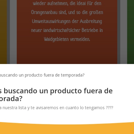
wieder aufnehmen, die ideal für den
Orangenanbau sind, und so die großen
Umweltauswirkungen der Ausbreitung
neuer landwirtschaftlicher Betriebe in
Waldgebieten vermeiden.
s buscando un producto fuera de
orada?
a nuestra lista y te avisaremos en cuanto lo tengamos ????
ERNHOF ZU IHNEN NA