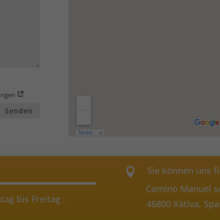
gungen
Senden
Sie können uns f

Camino Manuel s
ag bis Freitag :
46800 Xàtiva, Spa