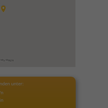
inden unter:
/n
in