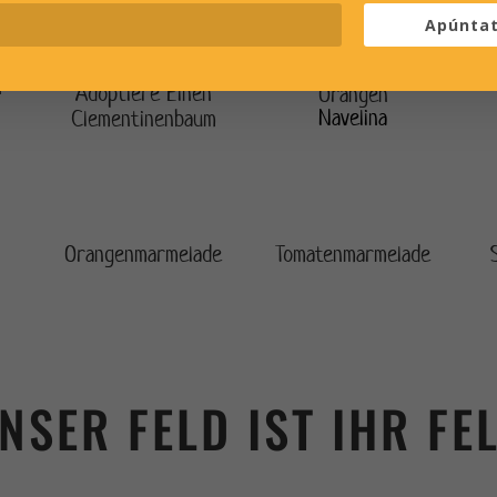
Apúnta
n
Adoptiere Einen
Orangen
Navelina
Clementinenbaum
Orangenmarmelade
Tomatenmarmelade
NSER FELD IST IHR FE