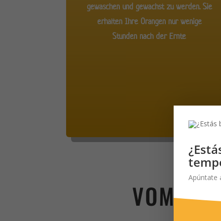
gewaschen und gewachst zu werden. Sie
erhalten Ihre Orangen nur wenige
Stunden nach der Ernte
¿Está
temp
Apúntate 
VOM BAU