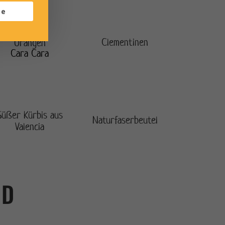
te
Clementinen
Orangen
Cara Cara
Süßer Kürbis aus
Naturfaserbeutel
Valencia
LD